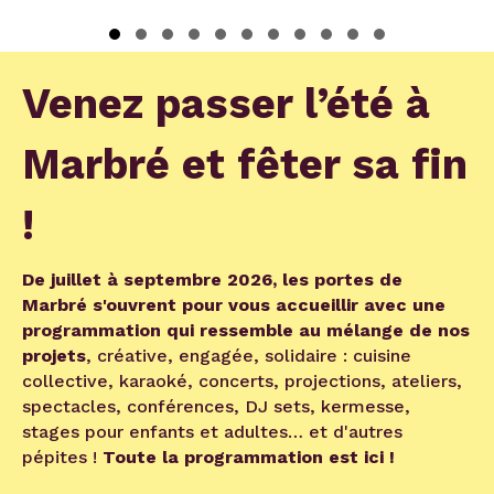
Slide group 1
Slide group 2
Slide group 3
Slide group 4
Slide group 5
Slide group 6
Slide group 7
Slide group 8
Slide group 9
Slide group 10
Slide group 11
Venez passer l’été à
Marbré et fêter sa fin
!
De juillet à septembre 2026, les portes de
Marbré s'ouvrent pour vous accueillir avec une
programmation qui ressemble au mélange de nos
projets
, créative, engagée, solidaire : cuisine
collective, karaoké, concerts, projections, ateliers,
spectacles, conférences, DJ sets, kermesse,
stages pour enfants et adultes… et d'autres
pépites !
Toute la programmation est ici !