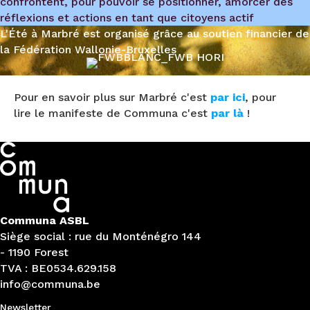
confrontent, pour pouvoir se positionner, amorcer des
réflexions et actions en tant que citoyens actif
L'Été à Marbré est organisé grâce au soutien financier de
la Fédération Wallonie-Bruxelles
Pour en savoir plus sur Marbré c'est
par ici
, pour
lire le manifeste de Communa c'est
par là
!
Communa ASBL
Siège social : rue du Monténégro 144
- 1190 Forest
TVA : BE0534.629.158
info@communa.be
Newsletter