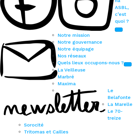
na
ASBL,
c’est
quoi ?
Notre mission
Notre gouvernance
Notre équipage
Nos réseaux
Quels lieux occupons-nous ?
La Veilleuse
Marbré
Maxima
Le
Belafonte
La Marelle
Le 70-
treize
Sorocité
Tritomas et Cailles