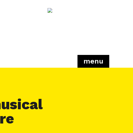
menu
usical
rre