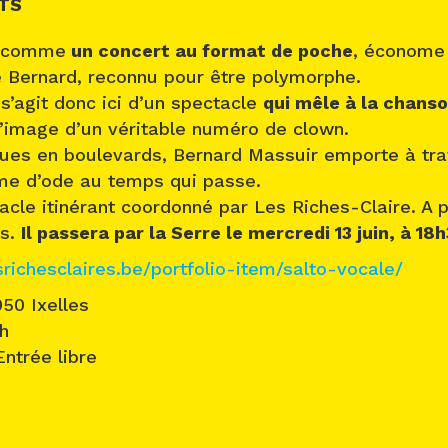
TS
e comme
un concert au format de poche
, économe
e Bernard, reconnu pour être polymorphe.
 s’agit donc ici d’un spectacle
qui mêle à la chans
’image d’un véritable numéro de clown.
ues en boulevards, Bernard Massuir emporte à trav
me d’ode au temps qui passe.
acle itinérant coordonné par Les Riches-Claire. A 
es.
Il passera par la Serre le mercredi 13 juin, à 18h
esrichesclaires.be/portfolio-item/salto-vocale/
050 Ixelles
h
Entrée libre