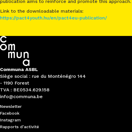
publication aims to reinforce and promote this approach.
Link to the downloadable materials:
https://pact4youth.hu/en/pact4eu-publication/
Communa ASBL
Siège social : rue du Monténégro 144
- 1190 Forest
TVA : BE0534.629.158
info@communa.be
Newsletter
Facebook
Instagram
Rapports d’activité