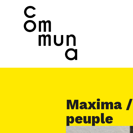
Maxima / F
peuple