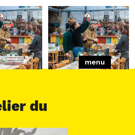
menu
lier du