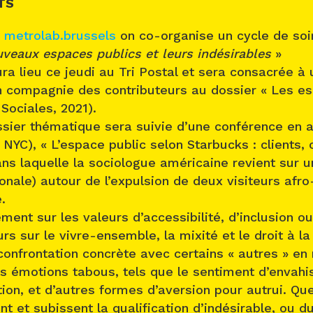
TS
c
metrolab.brussels
on co-organise un cycle de soi
veaux espaces publics et leurs indésirables
»
ra lieu ce jeudi au Tri Postal et sera consacrée à 
n compagnie des contributeurs au dossier « Les es
 Sociales, 2021).
ssier thématique sera suivie d’une conférence en 
NYC), « L’espace public selon Starbucks : clients, o
dans laquelle la sociologue américaine revient sur 
nale) autour de l’expulsion de deux visiteurs afr
e.
ement sur les valeurs d’accessibilité, d’inclusion 
urs sur le vivre-ensemble, la mixité et le droit à la 
confrontation concrète avec certains « autres » en 
s émotions tabous, tels que le sentiment d’envahi
ation, et d’autres formes d’aversion pour autrui. Qu
nt et subissent la qualification d’indésirable, ou d