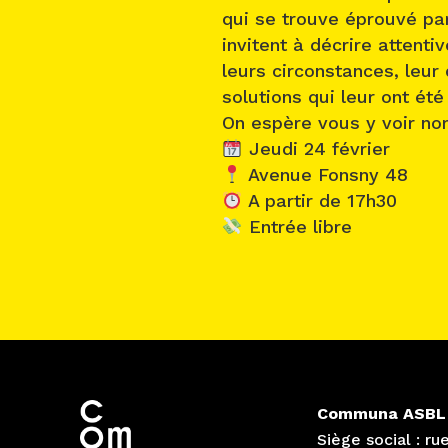
qui se trouve éprouvé par
invitent à décrire attent
leurs circonstances, leur
solutions qui leur ont été
On espère vous y voir no
Jeudi 24 février
Avenue Fonsny 48
A partir de 17h30
Entrée libre
Communa ASBL
Siège social : ru