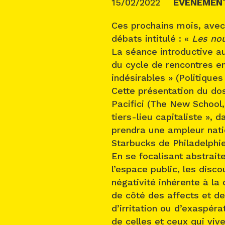
15/02/2022
ÉVÉNEMEN
Ces prochains mois, ave
débats intitulé : «
Les nou
La séance introductive au
du cycle de rencontres e
indésirables » (Politiques
Cette présentation du do
Pacifici (The New School, 
tiers-lieu capitaliste », 
prendra une ampleur natio
Starbucks de Philadelphi
En se focalisant abstrait
l’espace public, les disco
négativité inhérente à la 
de côté des affects et de
d’irritation ou d’exaspér
de celles et ceux qui vive