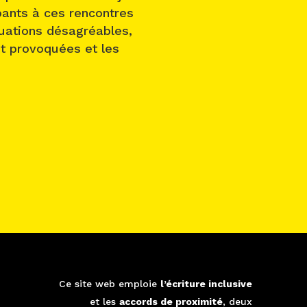
ipants à ces rencontres
tuations désagréables,
nt provoquées et les
Ce site web emploie
l’écriture inclusive
é
et les
accords de proximité
, deux