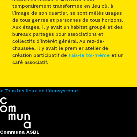
temporairement transformée en lieu où, à
l’image de son quartier, se sont mêlés usages
de tous genres et personnes de tous horizons.
Aux étages, il y avait un habitat groupé et des
bureaux partagés pour associations et
collectifs d’intérêt général. Au rez-de-
chaussée, il y avait le premier atelier de
création participatif de
Fais-le toi-même
et un
café associatif.
> Tous les lieux de l'écosystème
Communa ASBL