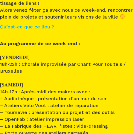
tissage de liens !
Alors venez fêter ça avec nous ce week-end, rencontrer
plein de projets et soutenir leurs visions de la ville
Qu’est-ce que ce lieu ?
Au programme de ce week-end :
[𝐕𝐄𝐍𝐃𝐑𝐄𝐃𝐈]
18h-22h : Chorale improvisée par
Chant Pour Tou.te.s /
Bruxelles
[𝐒𝐀𝐌𝐄𝐃𝐈]
14h-17h : Après-midi des makers avec :
–
Audiothèque
: présentation d’un mur du son
–
Ateliers Vélo Voot
: atelier de réparation
–
Tournevie
: présentation du projet et des outils
–
OpenFab
: atelier impression laser
–
La Fabrique des HEART’istes
: vide-dressing
– Porte ouverte des ateliers partagés