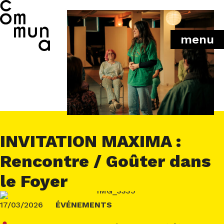
menu
INVITATION MAXIMA :
Rencontre / Goûter dans
le Foyer
17/03/2026
ÉVÉNEMENTS