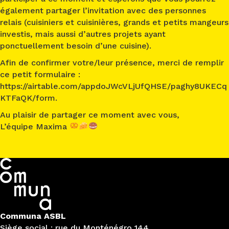
également partager l’invitation avec des personnes
relais (cuisiniers et cuisinières, grands et petits mangeurs
investis, mais aussi d’autres projets ayant
ponctuellement besoin d’une cuisine).
Afin de confirmer votre/leur présence, merci de remplir
ce petit formulaire :
https://airtable.com/appdoJWcVLjUfQHSE/paghy8UKECq
KTFaQK/form.
Au plaisir de partager ce moment avec vous,
L’équipe Maxima
Communa ASBL
Siège social : rue du Monténégro 144