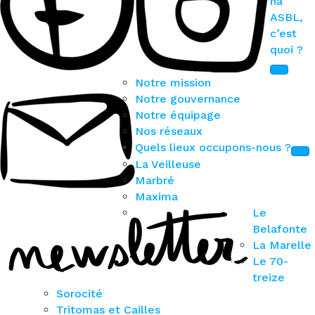
na
ASBL,
c’est
quoi ?
Notre mission
Notre gouvernance
Notre équipage
Nos réseaux
Quels lieux occupons-nous ?
La Veilleuse
Marbré
Maxima
Le
Belafonte
La Marelle
Le 70-
treize
Sorocité
Tritomas et Cailles