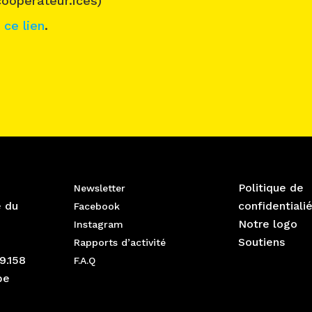
coopérateur.ices)
a
ce lien
.
Politique de
Newsletter
e du
confidentiali
Facebook
Notre logo
Instagram
Soutiens
Rapports d’activité
9.158
F.A.Q
be