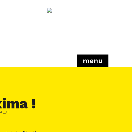
menu
ima !