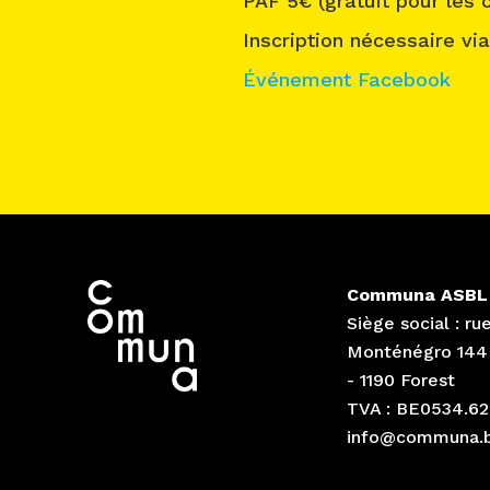
PAF 5€ (gratuit pour les 
Inscription nécessaire vi
Événement Facebook
Communa ASBL
Siège social : ru
Monténégro 144
- 1190 Forest
TVA : BE0534.62
info@communa.