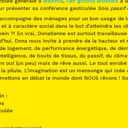
emblée générale à
Maxima
,
Fair ground Brussels
a le
r présenter sa conférence gesticulée
Sois passif e
 accompagne des ménages pour un bon usage de l
t à caractère social dans le but d’atteindre les o
ein ?! En vrai, Donatienne est surtout travailleuse 
d’hui. Dona nous invite à prendre de la hauteur et
 de logement, de performance énergétique, de démo
ntelligence, de bouts de tissus, du passif, du clim
rn out (un peu) mais de rêve aussi. Le tout enrob
 la pilule. L’imagination est un mensonge qui crée d
remettons en débat le monde dont NOUS rêvons ! Soy
n :
es
culée