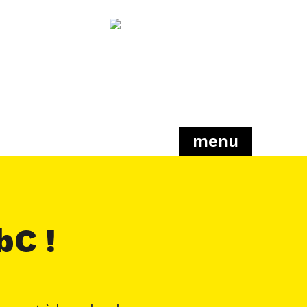
menu
bC !