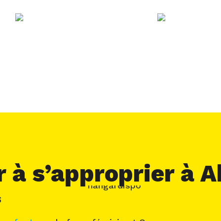
 à s’approprier à A
S