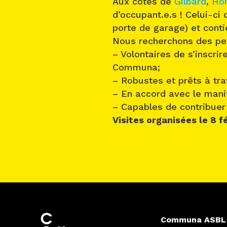
Aux côtés de
Gilbard
,
Ho
d’occupant.e.s ! Celui-c
porte de garage) et cont
Nous recherchons des per
– Volontaires de s’inscri
Communa;
– Robustes et prêts à tra
– En accord avec le man
– Capables de contribuer
Visites organisées le 8 f
Communa ASBL