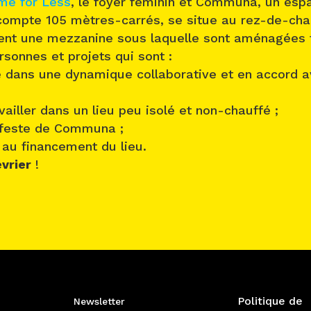
me for Less
, le foyer féminin et Communa, un espa
i compte 105 mètres-carrés, se situe au rez-de-ch
ient une mezzanine sous laquelle sont aménagées t
sonnes et projets qui sont :
re dans une dynamique collaborative et en accord a
vailler dans un lieu peu isolé et non-chauffé ;
ifeste de Communa ;
 au financement du lieu.
évrier
!
Politique de
Newsletter