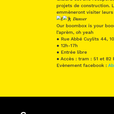
projets de construction.
emmèneront visiter leurs 
𝑫𝒂𝒏𝒔𝒆𝒓
Our boombox is your boom
l’aprèm, oh yeah
● Rue Abbé Cuylits 44, 1
● 12h-17h
● Entrée libre
● Accès : tram : 51 et 82
Evènement facebook :
Ab