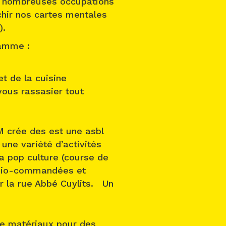
de nombreuses occupations
ichir nos cartes mentales
).
ramme :
t de la cuisine
ous rassasier tout
 crée des est une asbl
 une variété d’activités
la pop culture (course de
radio-commandées et
ur la rue Abbé Cuylits. Un
 de matériaux pour des