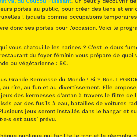
estival du Coucou Puissant
. On peut y découvrir 
leurs portes au public, pour créer des liens et enr
Bruxelles ! (squats comme occupations temporaires
re donc ses portes pour l’occasion. Voici le prog
ui vous chatouille les narines ? C’est le doux fume
estaurant du foyer féminin vous prépare de quoi v
ande ou végétarienne : 5€.
Plus Grande Kermesse du Monde ! Si ? Bon. LPGKDM
 au rire, au fun et au divertissement. Elle propose
s jeux des kermesses d’antan à travers le filtre de 
lsés par des fusils à eau, batailles de voitures 
 Plusieurs jeux seront installés dans le hangar et s
t·e·s est aussi prévu.
hèque publique qui facilite le troc et le réemploi