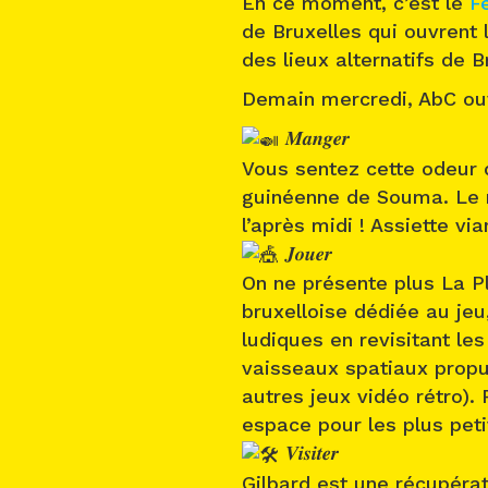
En ce moment, c’est le
F
de Bruxelles qui ouvrent 
des lieux alternatifs de 
Demain mercredi, AbC ouv
𝑴𝒂𝒏𝒈𝒆𝒓
Vous sentez cette odeur q
guinéenne de Souma. Le r
l’après midi ! Assiette vi
𝑱𝒐𝒖𝒆𝒓
On ne présente plus La 
bruxelloise dédiée au jeu,
ludiques en revisitant le
vaisseaux spatiaux propu
autres jeux vidéo rétro).
espace pour les plus peti
𝑽𝒊𝒔𝒊𝒕𝒆𝒓
Gilbard est une récupérat