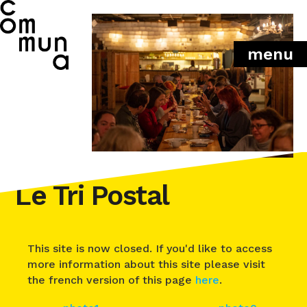
menu
Le Tri Postal
This site is now closed. If you'd like to access
more information about this site please visit
the french version of this page
here
.