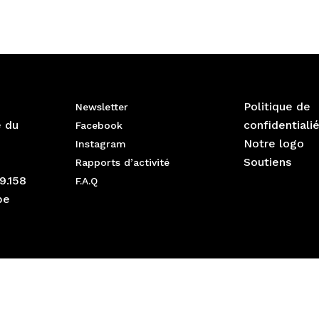
Politique de
Newsletter
e du
confidentiali
Facebook
Notre logo
Instagram
Soutiens
Rapports d’activité
9.158
F.A.Q
be